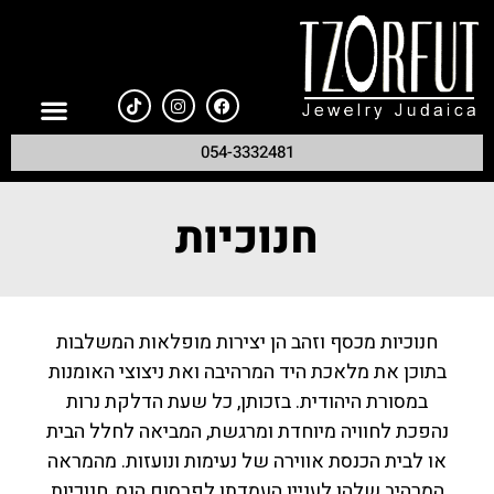
לתוכן
054-3332481
חנוכיות
חנוכיות מכסף וזהב הן יצירות מופלאות המשלבות
בתוכן את מלאכת היד המרהיבה ואת ניצוצי האומנות
במסורת היהודית. בזכותן, כל שעת הדלקת נרות
נהפכת לחוויה מיוחדת ומרגשת, המביאה לחלל הבית
או לבית הכנסת אווירה של נעימות ונועזות. מהמראה
המרהיב שלהן לעניין העמדתן לפרסום הנס, חנוכיות