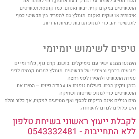
העור מסייע לשמור על הברק. בעת אחסון, רצוי לשמור את
התכשיטים במקום קריר, יבש ואטום, כמו קופסת תכשיטים
איכותית או שקית ואקום. מומלץ גם להפריד בין תכשיטי כסף
לתכשיטי זהב כדי למנוע תגובות כימיות הדדיות.
טיפים לשימוש יומיומי
הימנעו ממגע ישיר עם כימיקלים: בושם, קרם גוף, כלור ומי ים
פוגעים בכסף ובציפוי של תכשיטים. מומלץ למרוח קרמים לפני
ענידת התכשיט ולהסירו לפני רחצה.
בזמן ניקיון הבית, פעילות גופנית או עבודה פיזית – הסירו את
התכשיטים כדי למנוע שריטות ושחיקה.
מים רגילים אינם מזיקים לכסף ואף מסייעים לניקויו, אך כלור ומלח
הים עלולים לגרום להשחרה.
לקבלת ייעוץ ראשוני בשיחת טלפון
ללא התחייבות - 0543332481