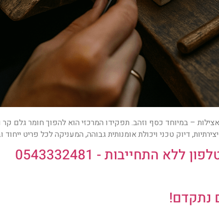
ילות – במיוחד כסף וזהב. תפקידו המרכזי הוא להפוך חומר גלם קר ומ
ירתיות, דיוק טכני ויכולת אומנותית גבוהה, המעניקה לכל פריט ייחוד ו
לא התחייבות - 0543332481
 נתקדם!