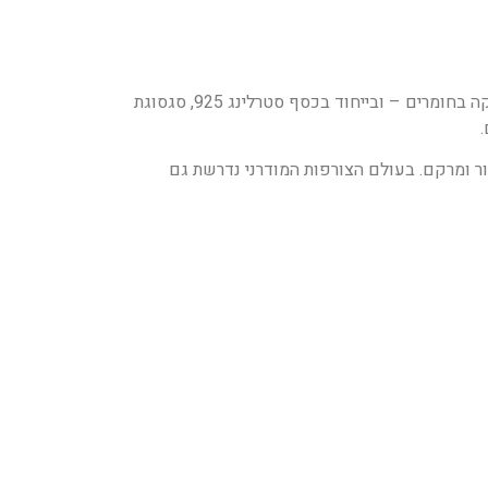
צורף מקצועי חייב לשלוט בטכניקות שונות: ניסור, חיתוך, הלחמה, ליטוש ושיבוץ אבני חן. מעבר לכך, הוא נדרש להבנה מעמיקה בחומרים – ובייחוד בכסף סטרלינג 925, סגסוגת
ור ומרקם. בעולם הצורפות המודרני נדרשת גם