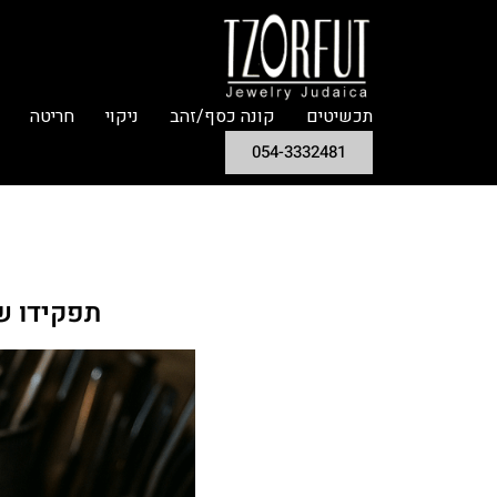
תכשיטים
קונה כסף/זהב
ניקוי
חריטה
054-3332481
תפקידו ש